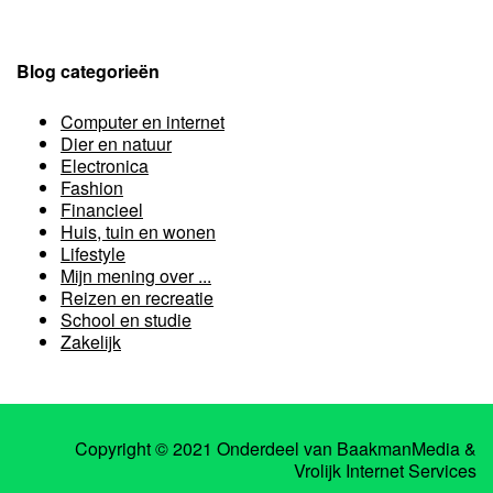
Blog categorieën
Computer en internet
Dier en natuur
Electronica
Fashion
Financieel
Huis, tuin en wonen
Lifestyle
Mijn mening over ...
Reizen en recreatie
School en studie
Zakelijk
Copyright © 2021 Onderdeel van
BaakmanMedia
&
Vrolijk Internet Services