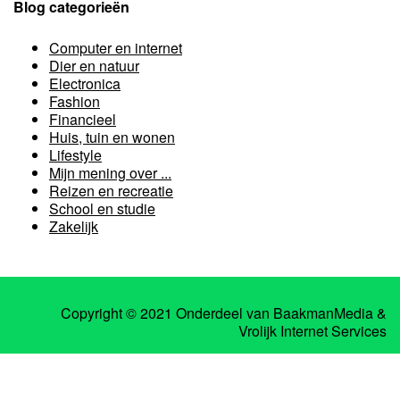
Blog categorieën
Computer en internet
Dier en natuur
Electronica
Fashion
Financieel
Huis, tuin en wonen
Lifestyle
Mijn mening over ...
Reizen en recreatie
School en studie
Zakelijk
Copyright © 2021 Onderdeel van
BaakmanMedia
&
Vrolijk Internet Services