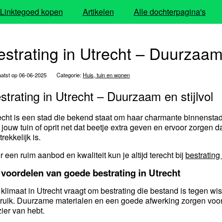
Linktegoed kopen
Artikelen
Alle dochterpagina's
estrating in Utrecht – Duurzaam 
atst op 06-06-2025
Categorie:
Huis, tuin en wonen
strating in Utrecht – Duurzaam en stijlvol
echt is een stad die bekend staat om haar charmante binnenstad 
 jouw tuin of oprit net dat beetje extra geven en ervoor zorgen d
rekkelijk is.
r een ruim aanbod en kwaliteit kun je altijd terecht bij
bestrating
voordelen van goede bestrating in Utrecht
 klimaat in Utrecht vraagt om bestrating die bestand is tegen 
ruik. Duurzame materialen en een goede afwerking zorgen voor 
zier van hebt.