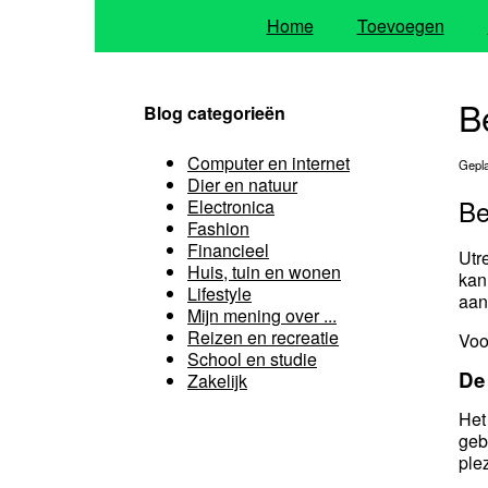
Home
Toevoegen
B
Blog categorieën
Computer en internet
Gepla
Dier en natuur
Be
Electronica
Fashion
Financieel
Utr
Huis, tuin en wonen
kan
Lifestyle
aant
Mijn mening over ...
Reizen en recreatie
Voo
School en studie
De 
Zakelijk
Het
geb
ple