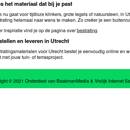
s het materiaal dat bij je past
je nu gaat voor tijdloze klinkers, grote tegels of natuursteen, in
trating helemaal naar wens te maken. Zo creëer je een buitenruim
r inspiratie vind je op de pagina over
bestrating
.
tellen en leveren in Utrecht
tratingsmaterialen voor Utrecht bestel je eenvoudig online en w
 met jouw tuin- of terrasproject.
ight © 2021 Onderdeel van
BaakmanMedia
&
Vrolijk Internet S