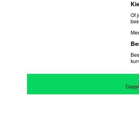
Kie
Of 
bes
Mee
Bes
Bes
kunt
Copyr