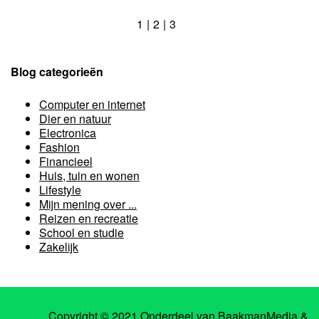
1
2
3
Blog categorieën
Computer en internet
Dier en natuur
Electronica
Fashion
Financieel
Huis, tuin en wonen
Lifestyle
Mijn mening over ...
Reizen en recreatie
School en studie
Zakelijk
Copyright © 2021 Onderdeel van
BaakmanMedia
&