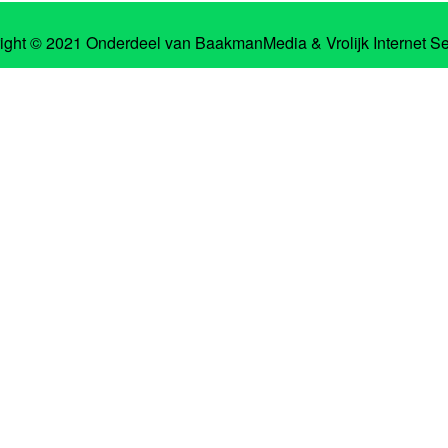
ight © 2021 Onderdeel van
BaakmanMedia
&
Vrolijk Internet S