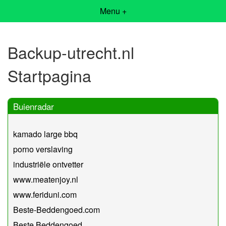
Menu +
Backup-utrecht.nl
Startpagina
Buienradar
kamado large bbq
porno verslaving
industriële ontvetter
www.meatenjoy.nl
www.feriduni.com
Beste-Beddengoed.com
Beste Beddengoed