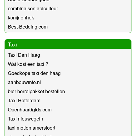
combinaison apiculteur
konijnenhok
Best-Bedding.com
Taxi
Taxi Den Haag
Wat kost een taxi ?
Goedkope taxi den haag
aanbouwinfo.nl
bier borrelpakket bestellen
Taxi Rotterdam
Openhaardgids.com
Taxi nieuwegein
taxi motion amersfoort