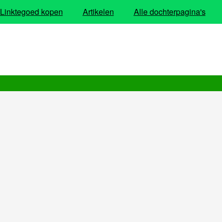
Linktegoed kopen
Artikelen
Alle dochterpagina's