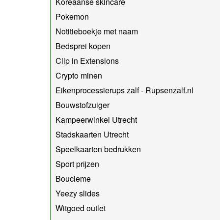
Koreaanse skincare
Pokemon
Notitieboekje met naam
Bedsprei kopen
Clip in Extensions
Crypto minen
Eikenprocessierups zalf - Rupsenzalf.nl
Bouwstofzuiger
Kampeerwinkel Utrecht
Stadskaarten Utrecht
Speelkaarten bedrukken
Sport prijzen
Boucleme
Yeezy slides
Witgoed outlet