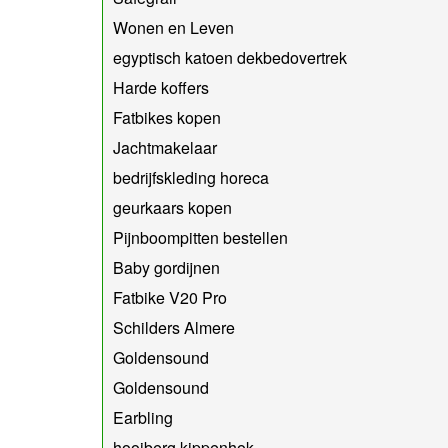
Wonen en Leven
egyptisch katoen dekbedovertrek
Harde koffers
Fatbikes kopen
Jachtmakelaar
bedrijfskleding horeca
geurkaars kopen
Pijnboompitten bestellen
Baby gordijnen
Fatbike V20 Pro
Schilders Almere
Goldensound
Goldensound
Earbling
hooiberg kippenhok