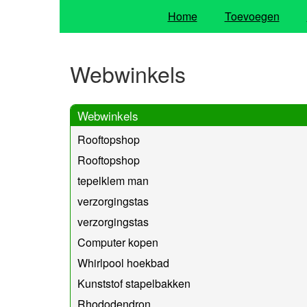
Home
Toevoegen
Webwinkels
Webwinkels
Rooftopshop
Rooftopshop
tepelklem man
verzorgingstas
verzorgingstas
Computer kopen
Whirlpool hoekbad
Kunststof stapelbakken
Rhododendron