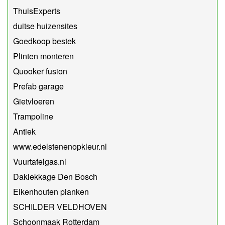
ThuisExperts
duitse huizensites
Goedkoop bestek
Plinten monteren
Quooker fusion
Prefab garage
Gietvloeren
Trampoline
Antiek
www.edelstenenopkleur.nl
Vuurtafelgas.nl
Daklekkage Den Bosch
Eikenhouten planken
SCHILDER VELDHOVEN
Schoonmaak Rotterdam